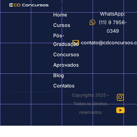
Nosso site
Contatos
WhatsApp:
Home
(11) 9 7956-
Cursos
0349
Pós-
contato@cdconcursos.
Graduação
Concursos
Aprovados
Blog
Contatos
Copyrights 2025 –
Todos os direitos
reservados