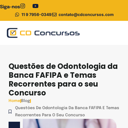
Siga-nos
11 9 7956-0349
contato@cdconcursos.com
Pós-graduação
Questões de Odontologia da
Banca FAFIPA e Temas
Recorrentes para o seu
Concurso
Home
Blog
Questões De Odontologia Da Banca FAFIPA E Temas
Recorrentes Para O Seu Concurso