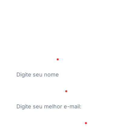
PREENCHA A FICHA DE INSCRIÇÃO.
Nome Completo
E-mail para contato
Número do seu WhatsApp: