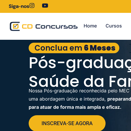
Siga-nos
Home
Cursos
Conclua em
6 Meses
Pós-gradua
Saúde da Fa
Nossa Pós-graduação reconhecida pelo MEC 
uma abordagem única e integrada,
preparand
para atuar de forma mais ampla e eficaz.
INSCREVA-SE AGORA