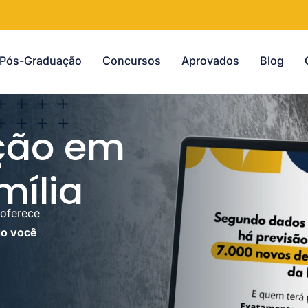
Pós-Graduação
Concursos
Aprovados
Blog
ção em
mília
oferece
o você