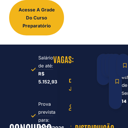
Acesse A Grade
Do Curso
Preparatório
VAGAS:
Salário
Língua
Matem
Info
Co
de até:
Portugu
4
4
do
R$
10
es
DENTISTA
5.152,93
de
JÚNIOR
Se
Numero
14
de
Prova
vagas:
prevista
1
para:
CONCURSO
Salário:
19/07/2026