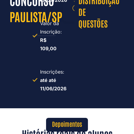
DISTRIBUIÇÃO
Horas:
DE
PAULISTA/SP
QUESTÕES
Valor da
Inscrição:
R$
109,00
Inscrições:
até até
11/06/2026
Depoimentos
Histórias reais de alunos