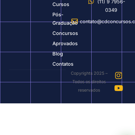
(11) 9 7956-
Cursos
0349
Pós-
contato@cdconcursos.
Graduação
Concursos
Aprovados
Blog
Contatos
Copyrights 2025 –
Todos os direitos
reservados