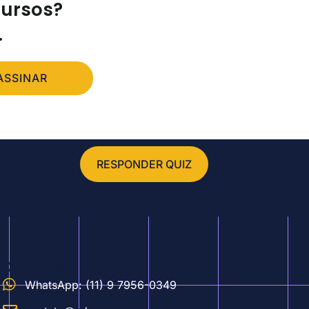
cursos?
.
ASSINAR
RESPONDER QUIZ
Contatos
WhatsApp: (11) 9 7956-0349