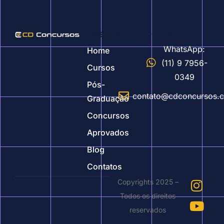
Nosso site
Contatos
WhatsApp:
Home
(11) 9 7956-
Cursos
0349
Pós-
contato@cdconcursos.
Graduação
Concursos
Aprovados
Blog
Contatos
Copyrights 2025 –
Todos os direitos
reservados