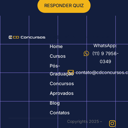
RESPONDER QUIZ
Nosso site
Contatos
WhatsApp:
Home
(11) 9 7956-
Cursos
0349
Pós-
contato@cdconcursos.
Graduação
Concursos
Aprovados
Blog
Contatos
Copyrights 2025 –