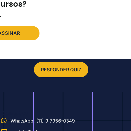
cursos?
.
ASSINAR
RESPONDER QUIZ
Contatos
WhatsApp: (11) 9 7956-0349