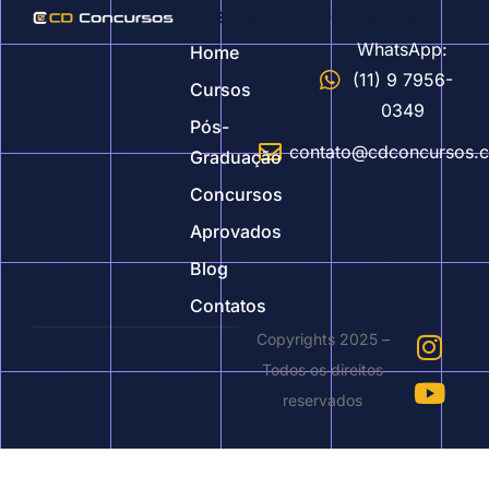
Nosso site
Contatos
WhatsApp:
Home
(11) 9 7956-
Cursos
0349
Pós-
contato@cdconcursos.
Graduação
Concursos
Aprovados
Blog
Contatos
Copyrights 2025 –
Todos os direitos
reservados