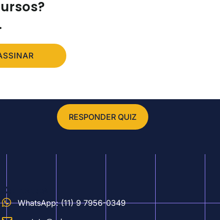
cursos?
.
ASSINAR
RESPONDER QUIZ
Contatos
WhatsApp: (11) 9 7956-0349