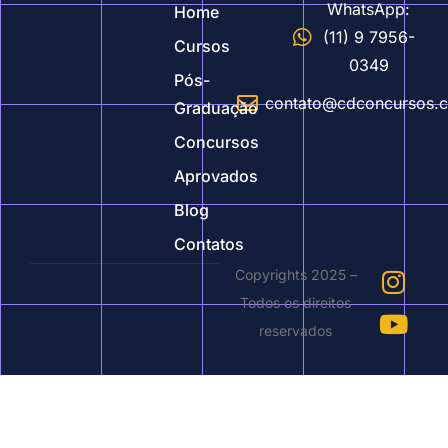
WhatsApp:
Home
(11) 9 7956-
Cursos
0349
Pós-
contato@cdconcursos.
Graduação
Concursos
Aprovados
Blog
Contatos
Copyrights 2025 –
Todos os direitos
reservados