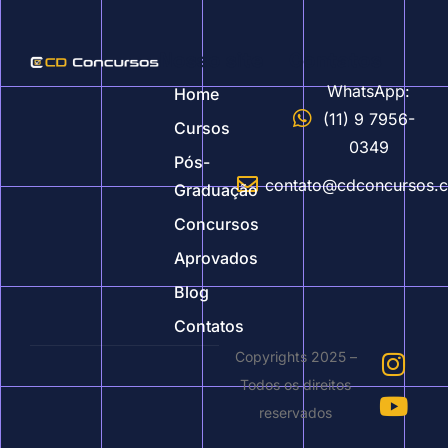
Nosso site
Contatos
WhatsApp:
Home
(11) 9 7956-
Cursos
0349
Pós-
contato@cdconcursos.
Graduação
Concursos
Aprovados
Blog
Contatos
Copyrights 2025 –
Todos os direitos
reservados