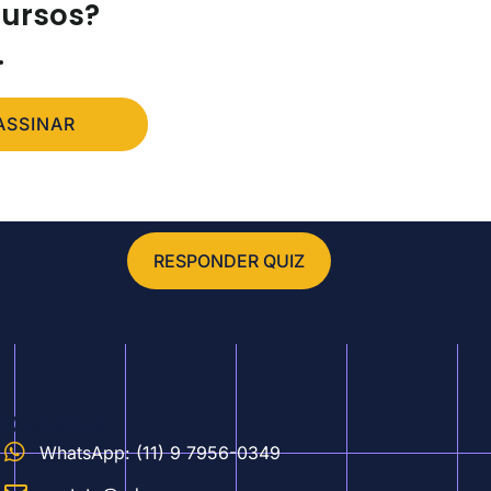
cursos?
.
ASSINAR
RESPONDER QUIZ
Contatos
WhatsApp: (11) 9 7956-0349