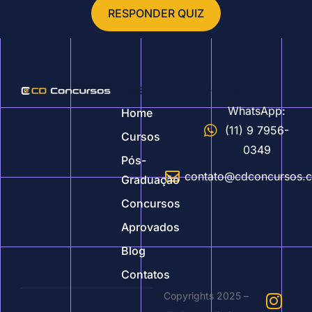
RESPONDER QUIZ
Nosso site
Contatos
WhatsApp:
Home
(11) 9 7956-
Cursos
0349
Pós-
contato@cdconcursos.
Graduação
Concursos
Aprovados
Blog
Contatos
Copyrights 2025 –