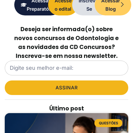
Acessar
Acesse
Inscreva-
Acessar
Preparatório
o edital
Se
Blog
Deseja ser informada(o) sobre
novos concursos de Odontologia e
as novidades da CD Concursos?
Inscreva-se em nossa newsletter.
ASSINAR
Último post
QUESTÕES