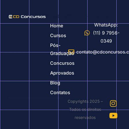
Nosso site
Contatos
WhatsApp:
Home
(11) 9 7956-
Cursos
0349
Pós-
contato@cdconcursos.
Graduação
Concursos
Aprovados
Blog
Contatos
Copyrights 2025 –
Todos os direitos
reservados