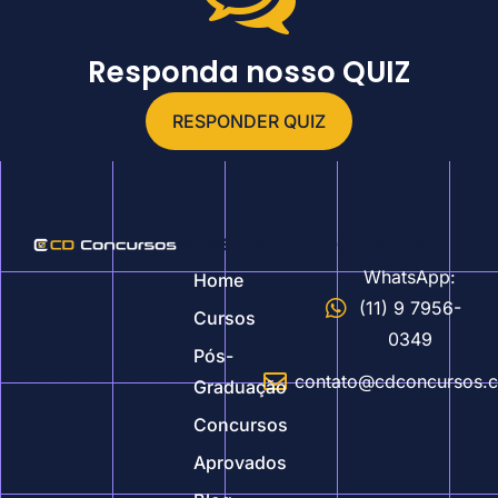
Responda nosso QUIZ
RESPONDER QUIZ
Nosso site
Contatos
WhatsApp:
Home
(11) 9 7956-
Cursos
0349
Pós-
contato@cdconcursos.
Graduação
Concursos
Aprovados