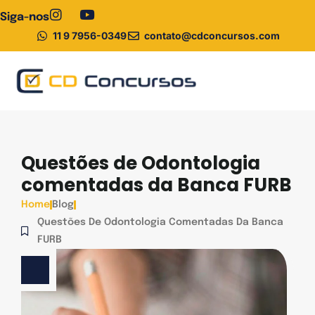
Siga-nos
11 9 7956-0349
contato@cdconcursos.com
Pós-graduação
Questões de Odontologia
comentadas da Banca FURB
Home
Blog
Questões De Odontologia Comentadas Da Banca
FURB