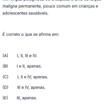
maligna permanente, pouco comum em crianças e
adolescentes saudáveis.
É correto o que se afirma em:
(A)
I, II, III e IV.
(B)
I e II, apenas.
(C)
I, II e IV, apenas.
(D)
III e IV, apenas.
(E)
III, apenas.