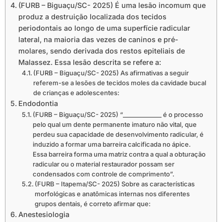
(FURB – Biguaçu/SC- 2025) É uma lesão incomum que
produz a destruição localizada dos tecidos
periodontais ao longo de uma superfície radicular
lateral, na maioria das vezes de caninos e pré-
molares, sendo derivada dos restos epiteliais de
Malassez. Essa lesão descrita se refere a:
(FURB – Biguaçu/SC- 2025) As afirmativas a seguir
referem-se a lesões de tecidos moles da cavidade bucal
de crianças e adolescentes:
Endodontia
(FURB – Biguaçu/SC- 2025) “_____________ é o processo
pelo qual um dente permanente imaturo não vital, que
perdeu sua capacidade de desenvolvimento radicular, é
induzido a formar uma barreira calcificada no ápice.
Essa barreira forma uma matriz contra a qual a obturação
radicular ou o material restaurador possam ser
condensados com controle de comprimento”.
(FURB – Itapema/SC- 2025) Sobre as características
morfológicas e anatômicas internas nos diferentes
grupos dentais, é correto afirmar que:
Anestesiologia