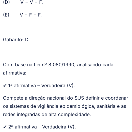
(D)
V − V − F.
(E)
V − F − F.
Gabarito: D
Com base na Lei nº 8.080/1990, analisando cada
afirmativa:
✔
1ª afirmativa – Verdadeira (V).
Compete à direção nacional do SUS definir e coordenar
os sistemas de vigilância epidemiológica, sanitária e as
redes integradas de alta complexidade.
✔
2ª afirmativa – Verdadeira (V).