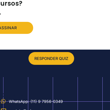
cursos?
.
ASSINAR
RESPONDER QUIZ
Contatos
WhatsApp: (11) 9 7956-0349