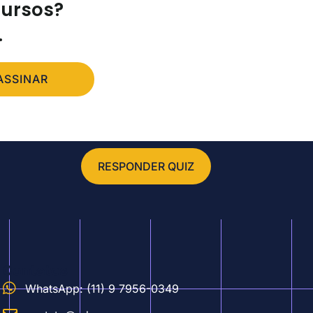
cursos?
.
ASSINAR
RESPONDER QUIZ
Contatos
WhatsApp: (11) 9 7956-0349