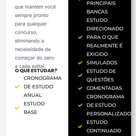
PRINCIPAIS
que mantém você
BANCAS
sempre pronto
ESTUDO
para qualquer
DIRECIONADO
concurso,
PARA O QUE
eliminando a
REALMENTE É
necessidade de
EXIGIDO
começar do zero
SIMULADOS
a cada edital.
O QUE ESTUDAR?
ESTUDO DE
CRONOGRAMA
QUESTÕES
DE ESTUDO
COMENTADAS
ANUAL
CRONOGRAMA
ESTUDO
DE ESTUDO
BASE
PERSONALIZADO
ESTUDO
CONTINUADO