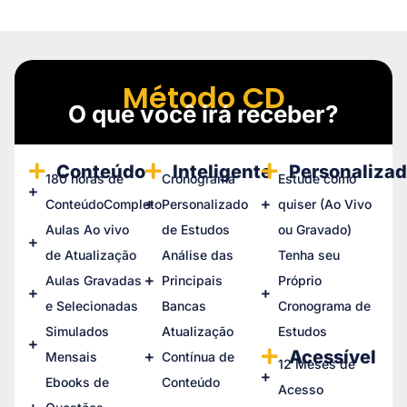
Método CD
O que você irá receber?
Conteúdo
Inteligente
Personaliza
180 horas de
Cronograma
Estude como
ConteúdoCompleto
Personalizado
quiser (Ao Vivo
Aulas Ao vivo
de Estudos
ou Gravado)
de Atualização
Análise das
Tenha seu
Aulas Gravadas
Principais
Próprio
e Selecionadas
Bancas
Cronograma de
Simulados
Atualização
Estudos
Acessível
Mensais
Contínua de
12 Meses de
Ebooks de
Conteúdo
Acesso