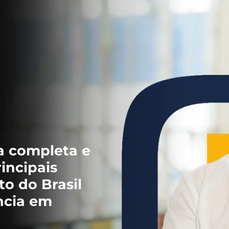
a completa e
rincipais
o do Brasil
ncia em