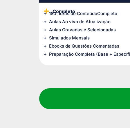
Completo
180 horas de ConteúdoCompleto
Aulas Ao vivo de Atualização
Aulas Gravadas e Selecionadas
Simulados Mensais
Ebooks de Questões Comentadas
Preparação Completa (Base + Específ