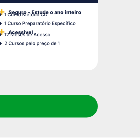
Seguro - Estude o ano inteiro
1 Curso Método CD
1 Curso Preparatório Específico
Acessível
12 Meses de Acesso
2 Cursos pelo preço de 1