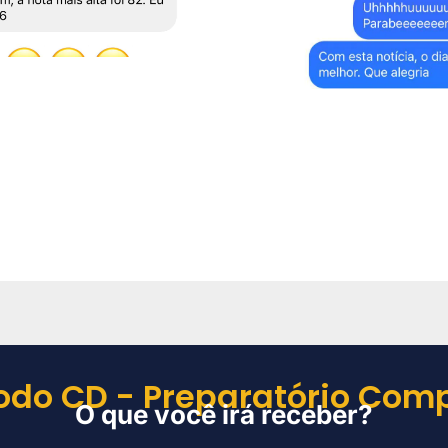
odo CD - Preparatório Comp
O que você irá receber?