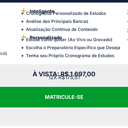
Inteligente
Cronograma Personalizado de Estudos
Análise das Principais Bancas
Atualização Contínua de Conteúdo
Personalizado
Estude como quiser (Ao Vivo ou Gravado)
Escolha o Preparatório Específico que Deseja
ico)
Tenha seu Próprio Cronograma de Estudos
À VISTA: R$ 1.697,00
12X R$175,51
MATRICULE-SE