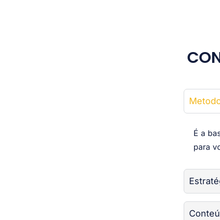
CON
Metodo
É a ba
para v
Estraté
Conte