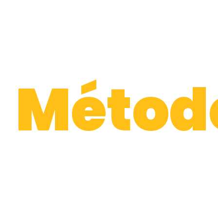
Novo
Métod