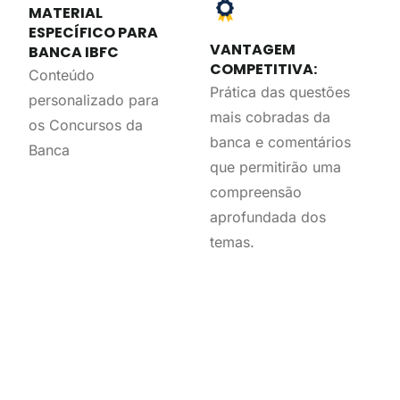
MATERIAL
ESPECÍFICO PARA
VANTAGEM
BANCA IBFC
COMPETITIVA:
Conteúdo
Prática das questões
personalizado para
mais cobradas da
os Concursos da
banca e comentários
Banca
que permitirão uma
compreensão
aprofundada dos
temas.
Dárcio Kitakawa
Autor do livro 10.000 questões para concursos
de odontologia e com mais de 20 anos de